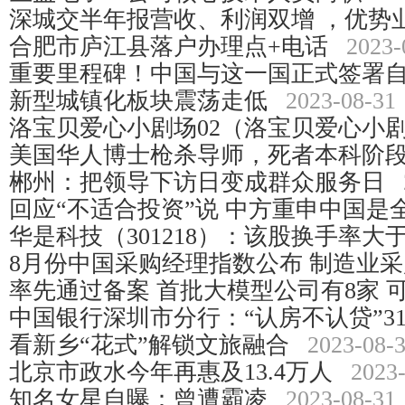
深城交半年报营收、利润双增 ，优势
合肥市庐江县落户办理点+电话
2023-
重要里程碑！中国与这一国正式签署
新型城镇化板块震荡走低
2023-08-31
洛宝贝爱心小剧场02（洛宝贝爱心小
美国华人博士枪杀导师，死者本科阶
郴州：把领导下访日变成群众服务日
回应“不适合投资”说 中方重申中国是
华是科技（301218）：该股换手率大于
8月份中国采购经理指数公布 制造业
率先通过备案 首批大模型公司有8家 
中国银行深圳市分行：“认房不认贷”3
看新乡“花式”解锁文旅融合
2023-08-
北京市政水今年再惠及13.4万人
2023
知名女星自曝：曾遭霸凌
2023-08-31